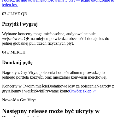
i dołącz do audytowalnego losowania 5 płyt — jedno ukończenie to
jeden los.
03 // LIVE QR
Przyjdź i wygraj
Wybrane koncerty mogą mieć osobne, audytowalne pule
wejściówek. QR na miejscu potwierdza obecność i dodaje los do
jednej globalnej puli trzech fizycznych płyt.
04 // MERCH
Domknij pętlę
Nagrody z Gry Virya, polecenia i odbiór albumu prowadzą do
jednego portfela korzyści oraz mierzalnej konwersji merchowej.
Koncerty w Twoim mieście
Dodatkowe losy za polecenia
Nagrody z
gry
Albumy i wejściówki
Prywatne konto
Otwórz sklep
↗
Nowość // Gra Virya
Następny release może być ukryty w