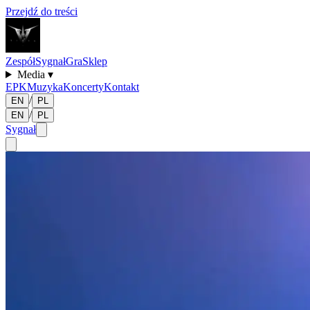
Przejdź do treści
Zespół
Sygnał
Gra
Sklep
Media
▾
EPK
Muzyka
Koncerty
Kontakt
/
EN
PL
/
EN
PL
Sygnał