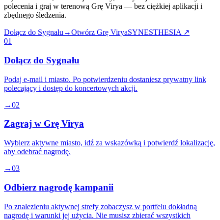
polecenia i graj w terenową Grę Virya — bez ciężkiej aplikacji i
zbędnego śledzenia.
Dołącz do Sygnału
→
Otwórz Grę Virya
SYNESTHESIA ↗
01
Dołącz do Sygnału
Podaj e-mail i miasto. Po potwierdzeniu dostaniesz prywatny link
polecający i dostęp do koncertowych akcji.
→
02
Zagraj w Grę Virya
Wybierz aktywne miasto, idź za wskazówką i potwierdź lokalizację,
aby odebrać nagrodę.
→
03
Odbierz nagrodę kampanii
Po znalezieniu aktywnej strefy zobaczysz w portfelu dokładną
nagrodę i warunki jej użycia. Nie musisz zbierać wszystkich