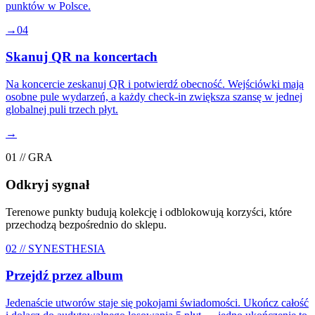
punktów w Polsce.
→
04
Skanuj QR na koncertach
Na koncercie zeskanuj QR i potwierdź obecność. Wejściówki mają
osobne pule wydarzeń, a każdy check-in zwiększa szansę w jednej
globalnej puli trzech płyt.
→
01 // GRA
Odkryj sygnał
Terenowe punkty budują kolekcję i odblokowują korzyści, które
przechodzą bezpośrednio do sklepu.
02 // SYNESTHESIA
Przejdź przez album
Jedenaście utworów staje się pokojami świadomości. Ukończ całość